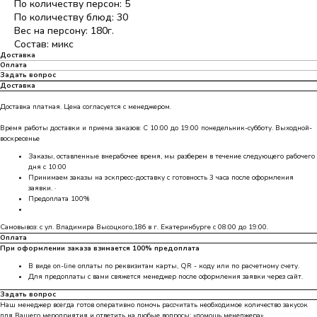
По количеству персон: 5
По количеству блюд: 30
Вес на персону: 180г.
Состав: микс
Доставка
Оплата
Задать вопрос
Доставка
Доставка платная. Цена согласуется с менеджером.
Время работы доставки и приема заказов: С 10:00 до 19:00 понедельник-субботу. Выходной-
воскресенье
Заказы, оставленные внерабочее время, мы разберем в течение следующего рабочего
дня с 10:00
Принимаем заказы на эскпресс-доставку с готовность 3 часа после оформления
заявки. ·
Предоплата 100%
Самовывоз: с ул. Владимира Высоцкого,18б в г. Екатеринбурге с 08:00 до 19:00.
Оплата
При оформлении заказа взимается 100% предоплата
В виде on-line оплаты по реквизитам карты, QR - коду или по расчетному счету.
Для предоплаты с вами свяжется менеджер после оформления заявки через сайт.
Задать вопрос
Наш менеджер всегда готов оперативно помочь рассчитать необходимое количество закусок
для Вашего мероприятия и ответить на любые вопросы: «
помощь менеджера
»