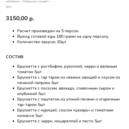
кейтеринг « Морошка-угощает »
SKU:
3150,00
р.
Расчет произведен на 5 персон.
Выход готовой еды 180 грамм на одну персону.
Количество закусок 30шт
СОСТАВ:
Брускетта с ростбифом, руколлой, черри и вяленым
томатом 5шт
Брускетта с тар таром из свежих овощей и соусом из
печеной паприки 5шт
Брускетта с лососем, авокадо, сливочным сыром и
клубникой 5шт
Брускетта с паштетом из утиной печени и огуречным
тар-таром 5шт
Брускетта с курицей, соусом «цезарь» и томатным
конкассе 5шт
Брускетта с черри, моцареллой и песто 5шт