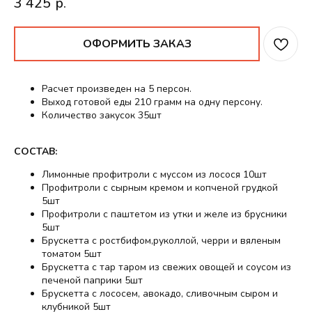
3 425
р.
ОФОРМИТЬ ЗАКАЗ
Расчет произведен на 5 персон.
Выход готовой еды 210 грамм на одну персону.
Количество закусок 35шт
СОСТАВ:
Лимонные профитроли с муссом из лосося 10шт
Профитроли с сырным кремом и копченой грудкой
5шт
Профитроли с паштетом из утки и желе из брусники
5шт
Брускетта с ростбифом,руколлой, черри и вяленым
томатом 5шт
Брускетта с тар таром из свежих овощей и соусом из
печеной паприки 5шт
Брускетта с лососем, авокадо, сливочным сыром и
клубникой 5шт