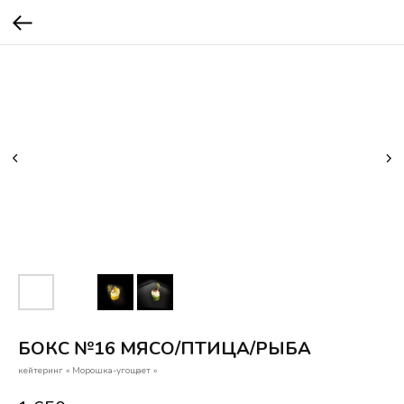
БОКС №16 МЯСО/ПТИЦА/РЫБА
кейтеринг « Морошка-угощает »