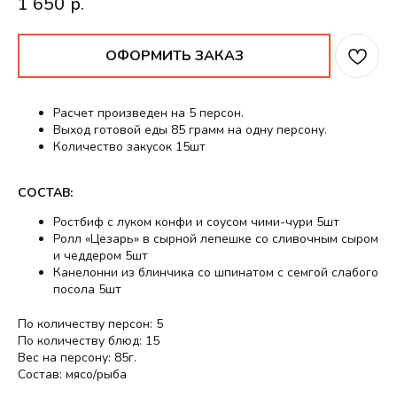
1 650
р.
ОФОРМИТЬ ЗАКАЗ
Расчет произведен на 5 персон.
Выход готовой еды 85 грамм на одну персону.
Количество закусок 15шт
СОСТАВ:
Ростбиф с луком конфи и соусом чими-чури 5шт
Ролл «Цезарь» в сырной лепешке со сливочным сыром
и чеддером 5шт
Канелонни из блинчика со шпинатом с семгой слабого
посола 5шт
По количеству персон: 5
По количеству блюд: 15
Вес на персону: 85г.
Состав: мясо/рыба