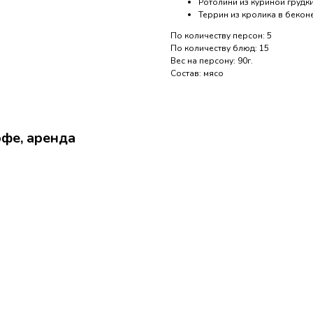
Ротолини из куриной грудки
Террин из кролика в бекон
По количеству персон: 5
По количеству блюд: 15
Вес на персону: 90г.
Состав: мясо
офе, аренда