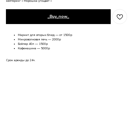
кейтеринг « Морошка-угощает »
_Buy_now_
Мармит для вторых блюд — от 1500р
Микроволновая печь — 2000р
Бойлер 40л — 1500р
Кофемашина — 5000р
Срок аренды до 24ч.