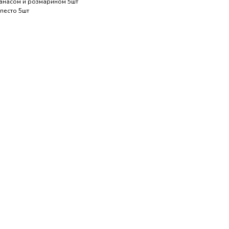
анасом и розмарином 5шт
 песто 5шт