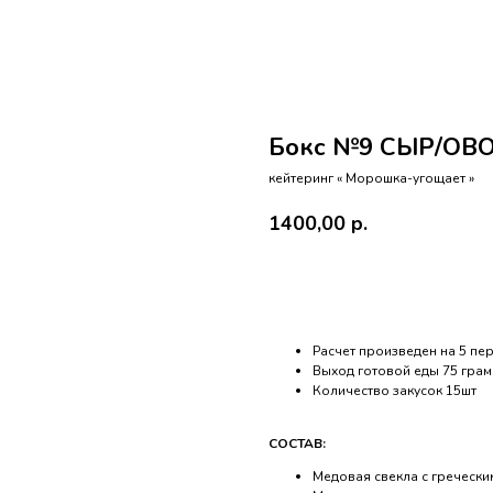
Бокс №9 СЫР/О
кейтеринг « Морошка-угощает »
1400,00
р.
Оформить заказ
Расчет произведен на 5 пер
Выход готовой еды 75 грам
Количество закусок 15шт
СОСТАВ:
Медовая свекла с гречески