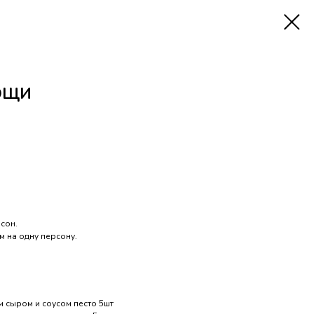
ВОЩИ
сон.
м на одну персону.
м сыром и соусом песто 5шт