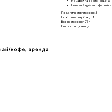
Моцарелла с запеченым ан
Печеный цукини с феттой и
По количеству персон: 5
По количеству блюд: 15
Вес на персону: 75г.
Состав: сыр/овощи
чай/кофе, аренда