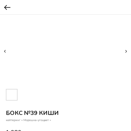
БОКС №39 КИШИ
кейтеринг « Морошка-угощает »