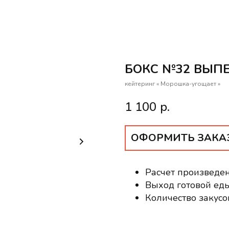
БОКС №32 ВЫП
кейтеринг « Морошка-угощает »
1 100
р.
ОФОРМИТЬ ЗАКА
Расчет произведен
Выход готовой еды
Количество закусо