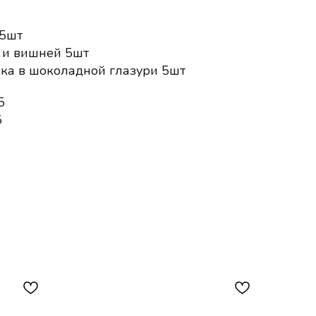
 5шт
м и вишней 5шт
чка в шоколадной глазури 5шт
5
5