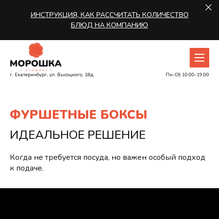
ИНСТРУКЦИЯ, КАК РАССЧИТАТЬ КОЛИЧЕСТВО
БЛЮД НА КОМПАНИЮ
г. Екатеринбург, ул. Высоцкого, 18д
Пн-Сб 10:00-19:00
Ф
У
Р
Ш
Е
Т
Н
Ы
Е
Б
О
К
С
Ы
ИДЕАЛЬНОЕ РЕШЕНИЕ
Когда не требуется посуда, но важен особый подход
к подаче.